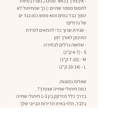
- אין צורך בכושר ספיגה, נוצרו במיוחד
לתפוס מספר שתיים :) כך שהחיתול לא
הופך כבד במים והוא ממש כמו בגד ים
של גדולים!
- סגירת שרוך כדי להתאים למידת
התינוק לאורך זמן
- שלושה גדלים לבחירה:
S - (4-7 ק"ג)
M - (7-10 ק"ג)
L - (10-14 ק"ג)
שאלות נפוצות:
כמה חיתולי שחייה אצטרך?
בדרך כלל תזדקק בין 1-3 חיתולי שחייה
בלבד, תלוי באיזו תדירות הבייבי שלך
שוחה, מכיוון שהם כוללים בטנת רשת לא
סופגת ומתייבשת במהירות.
איך שוטפים את חיתול השחייה לאחר
השימוש? ניתן להכניס למכונת הכביסה?