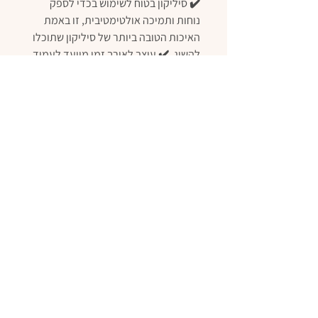
✔️ סיליקון בטוח לשימוש בכדי לספק
נוחות ותמיכה אולטימטיבית, זו באמת
האיכות הטובה ביותר של סיליקון שתוכלו
להשיג. ✔️ עוצב לאורך זמן מיועד לעמוד
בכתמים וטמפרטורות קיצוניות.
✔️ בטיחותי לשימוש במדיח כלים,
שטיפה עם סבון וספוג, עמיד למים ועמיד
בפני כתמים.
מידות:
קערה 12 ס"מ
כפית 14 ס"מ
סינר 23 * 18 ס"מ
הטוב ביותר עבור הבייבי שלך!