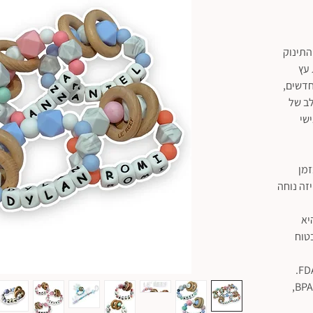
התינוק
 עץ
חדשים,
ב של
שי
זמן
זה נוחה
ות היא
בטוח
✔️ הסיליקון שלנו אינו רעיל, ללא BPA, PVC,