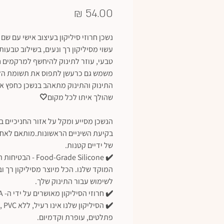
מחיר
נשכן חרוזי סיליקון בעיצוב אישי עם שם 
עשוי מסיליקון רך ונעים, בשילוב טבעות
טבעי, עוזר לתינוק להיחשף למרקמים 
משמש גם כרעשן לתפוס את תשומת הל
התינוק והתינוק מתאהב בנשכן כחפץ אי
שהולך איתו לכל מקום🤍
הנשכן מסייע ומקל על אזור החניכיים ב
בקיעת השיניים הראשונות.מותאם לאחי
של ידיים קטנות.
✔️ Food-Grade Silicone - הבטיח
המוקד שלנו. הכל מיוצר מסיליקון רך ו
לשימוש עבור התינוק שלך.
✔️ חרוזי הסיליקון מאושרים על ידי ה- FDA.
פתלטים, עופרת וקדמיום.