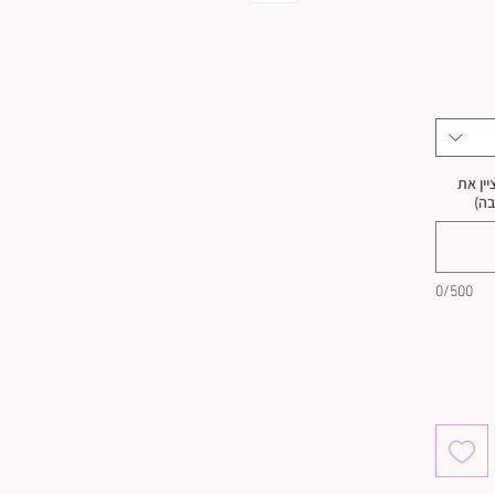
ין את
בה)
0/500