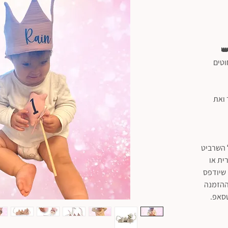
👑
וטים
 ואת
 השרביט
ית או
 שיודפס
ההזמנה
טסאפ.