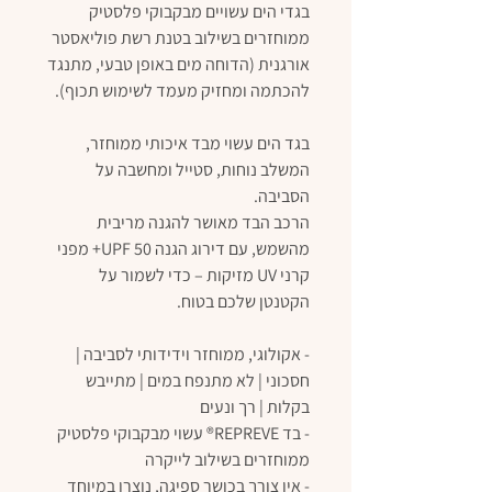
בגדי הים עשויים מבקבוקי פלסטיק
ממוחזרים בשילוב בטנת רשת פוליאסטר
אורגנית (הדוחה מים באופן טבעי, מתנגד
להכתמה ומחזיק מעמד לשימוש תכוף).
בגד הים עשוי מבד איכותי ממוחזר,
המשלב נוחות, סטייל ומחשבה על
הסביבה.
הרכב הבד מאושר להגנה מריבית
מהשמש, עם דירוג הגנה UPF 50+ מפני
קרני UV מזיקות – כדי לשמור על
הקטנטן שלכם בטוח.
- אקולוגי, ממוחזר וידידותי לסביבה |
חסכוני | לא מתנפח במים | מתייבש
בקלות | רך ונעים
- בד REPREVE® עשוי מבקבוקי פלסטיק
ממוחזרים בשילוב לייקרה
- אין צורך בכושר ספיגה, נוצרו במיוחד