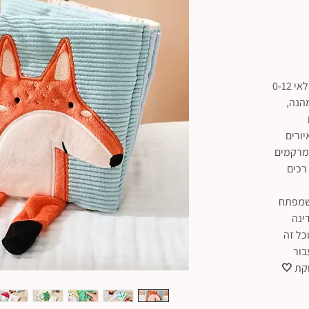
ספר הבד הרך שלנו מותאם במיוחד לגילאי 0-12
הנה,
יורים
 מרקמים
 רכים
 שמפתח
ינה
כל זה
בור
וקת 🤍